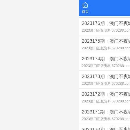
首页
2023176期：澳门不夜
2023澳门正版资料 670288.co
2023175期：澳门不夜
2023澳门正版资料 670288.co
2023174期：澳门不夜
2023澳门正版资料 670288.co
2023173期：澳门不夜
2023澳门正版资料 670288.co
2023172期：澳门不夜
2023澳门正版资料 670288.co
2023171期：澳门不夜
2023澳门正版资料 670288.co
2023170期：澳门不夜